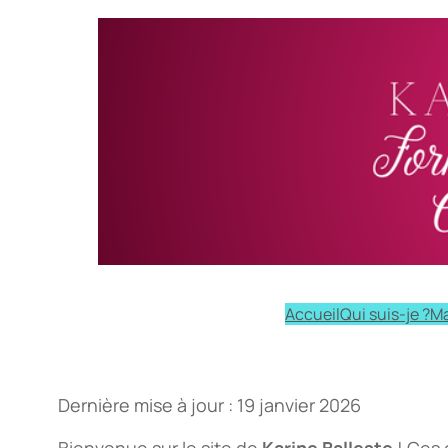
Aller
au
contenu
Accueil
Qui suis-je ?
Ma
Dernière mise à jour : 19 janvier 2026
Bienvenue sur le site de
Karine Balleste
! Ces 