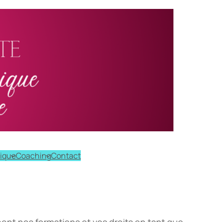
hique
Coaching
Contact
nt nos formations et vos droits en tant que