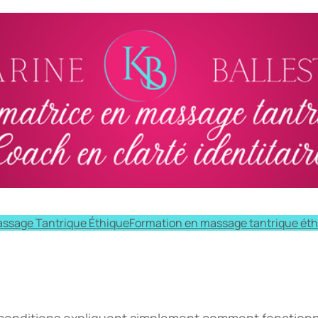
ssage Tantrique Éthique
Formation en massage tantrique ét
conditions expliquent simplement comment fonctionne